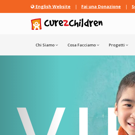
English Website
|
Fai una Donazione
|
S
Chi Siamo
Cosa Facciamo
Progetti
>>