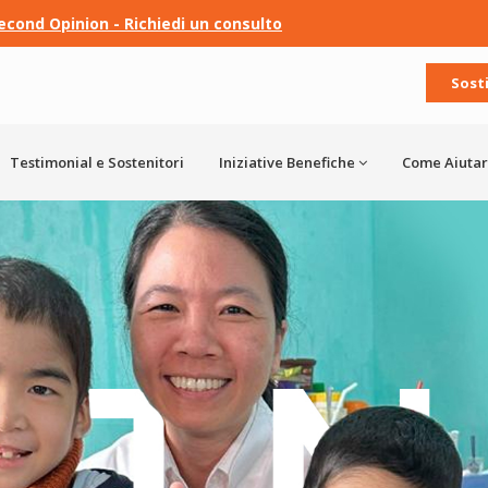
econd Opinion - Richiedi un consulto
Sost
Testimonial e Sostenitori
Iniziative Benefiche
Come Aiutar