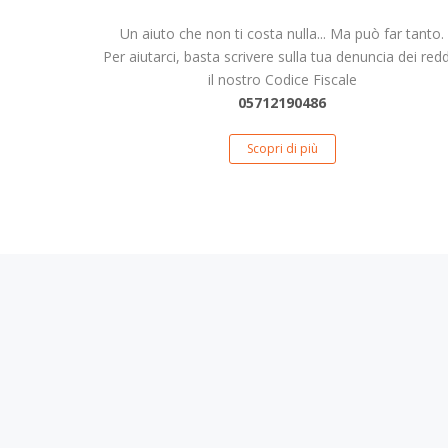
Un aiuto che non ti costa nulla... Ma può far tanto.
Per aiutarci, basta scrivere sulla tua denuncia dei redd
il nostro Codice Fiscale
05712190486
Scopri di più