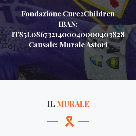
Fondazione Cure2Children
IBAN:
IT85L0867321400040000403828
Causale: Murale Astori
IL
MURALE