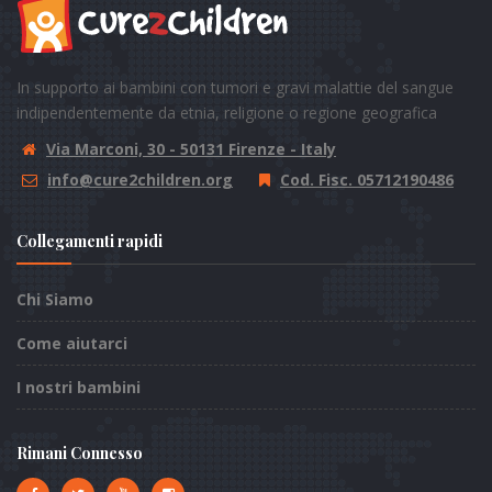
In supporto ai bambini con tumori e gravi malattie del sangue
indipendentemente da etnia, religione o regione geografica
Via Marconi, 30 - 50131 Firenze - Italy
info@cure2children.org
Cod. Fisc. 05712190486
Collegamenti rapidi
Chi Siamo
Come aiutarci
I nostri bambini
Rimani Connesso