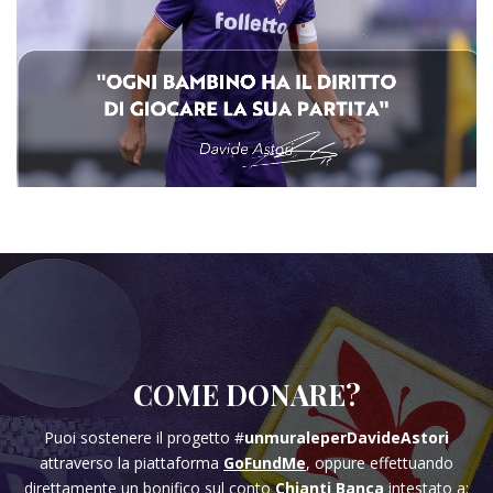
COME DONARE?
Puoi sostenere il progetto #
unmuraleperDavideAstori
attraverso la piattaforma
GoFundMe
, oppure effettuando
direttamente un bonifico sul conto
Chianti Banca
intestato a: