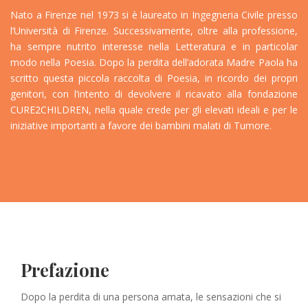
Nato a Firenze nel 1973 si è laureato in Ingegneria Civile presso
l’Università di Firenze. Successivamente, oltre alla professione,
ha sempre nutrito interesse nella Letteratura e in particolar
modo nella Poesia. Dopo la perdita dell’adorata Madre Paola ha
scritto questa piccola raccolta di Poesia, in ricordo dei propri
genitori, con l’intento di devolvere il ricavato alla fondazione
CURE2CHILDREN, nella quale crede per gli elevati ideali e per le
iniziative importanti a favore dei bambini malati di Tumore.
Prefazione
Dopo la perdita di una persona amata, le sensazioni che si