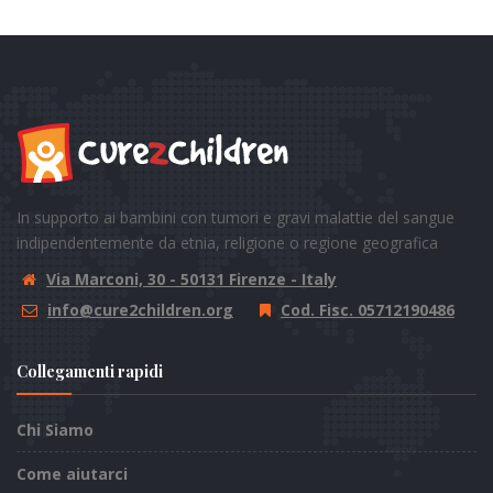
In supporto ai bambini con tumori e gravi malattie del sangue
indipendentemente da etnia, religione o regione geografica
Via Marconi, 30 - 50131 Firenze - Italy
info@cure2children.org
Cod. Fisc. 05712190486
Collegamenti rapidi
Chi Siamo
Come aiutarci