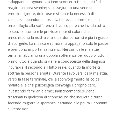
sviluppano in ognuno lasciano sconcertati; la capacità di
reagire sembra svanire; si susseguono una serie di
emozioni ignote, dolorose e si sente la necessità di
chiudersi abbandonandosi alla tristezza come fosse un
terso rifugio alla sofferenza. Il vuoto pare che invada tutto
lo spazio intorno e le preziose note di colore che
arricchiscono la nostra vita si perdono, non si è più in grado
di scorgerle. La musica è rumore; ci appagano solo le pause
e prendono importanza i silenzi. Nei casi delle malattie
terminali abbiamo una doppia sofferenza per doppio lutto, il
primo lutto è quando si viene a conoscenza della diagnosi
incurabile; il secondo è il lutto reale, quando la morte ci
sottrae la persona amata. Durante l'evolversi della malattia,
verso la fase terminale, c'è la sconvolgimento fisico del
malato e la crisi psicologica coinvolge il proprio caro,
investendo familiari e amici; indistintamente si viene
trascinati in qualcosa di sconosciuto che inquieta e turba,
facendo migrare la speranza lasciando alla paura il dominio
sull’emozioni.