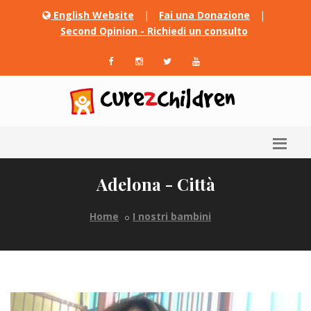
English Website
|
Fai una Donazione
|
Second Opinion - Richiedi un consulto
Adelona - Città
Home
I nostri bambini