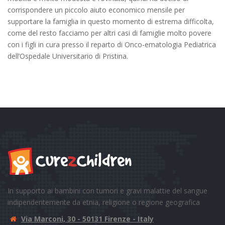
corrispondere un piccolo aiuto economico mensile per
supportare la famiglia in questo momento di estrema difficolta,
come del resto facciamo per altri casi di famiglie molto povere
con i figli in cura presso il reparto di Onco-ematologia Pediatrica
dell’Ospedale Universitario di Pristina.
In supporto ai bambini con tumori e gravi malattie del sangue
indipendentemente da etnia, religione o regione geografica
Via Marconi, 30 - 50131 Firenze - Italy