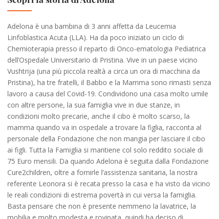
Adelona è una bambina di 3 anni affetta da Leucemia
Linfoblastica Acuta (LLA). Ha da poco iniziato un ciclo di
Chemioterapia presso il reparto di Onco-ematologia Pediatrica
dell’Ospedale Universitario di Pristina. Vive in un paese vicino
Vushtrija (una più piccola realtà a circa un ora di macchina da
Pristina), ha tre fratelli, il Babbo e la Mamma sono rimasti senza
lavoro a causa del Covid-19. Condividono una casa molto umile
con altre persone, la sua famiglia vive in due stanze, in
condizioni molto precarie, anche il cibo è molto scarso, la
mamma quando va in ospedale a trovare la figlia, racconta al
personale della Fondazione che non mangia per lasciare il cibo
ai figli. Tutta la Famiglia si mantiene col solo reddito sociale di
75 Euro mensili. Da quando Adelona è seguita dalla Fondazione
Cure2children, oltre a fornirle l’assistenza sanitaria, la nostra
referente Leonora si è recata presso la casa e ha visto da vicino
le reali condizioni di estrema povertà in cui versa la famiglia.
Basta pensare che non è presente nemmeno la lavatrice, la
mobilia e molto modesta e rovinata, quindi ha deciso di