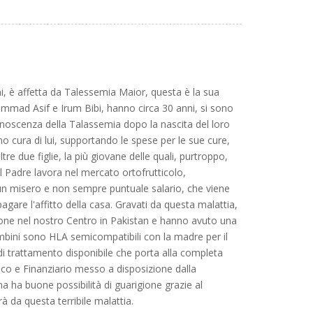
i, è affetta da Talessemia Maior, questa è la sua
hammad Asif e Irum Bibi, hanno circa 30 anni, si sono
onoscenza della Talassemia dopo la nascita del loro
o cura di lui, supportando le spese per le sue cure,
ltre due figlie, la più giovane delle quali, purtroppo,
Il Padre lavora nel mercato ortofrutticolo,
n misero e non sempre puntuale salario, che viene
gare l'affitto della casa. Gravati da questa malattia,
azione nel nostro Centro in Pakistan e hanno avuto una
ambini sono HLA semicompatibili con la madre per il
 di trattamento disponibile che porta alla completa
ico e Finanziario messo a disposizione dalla
 ha buone possibilità di guarigione grazie al
rà da questa terribile malattia.