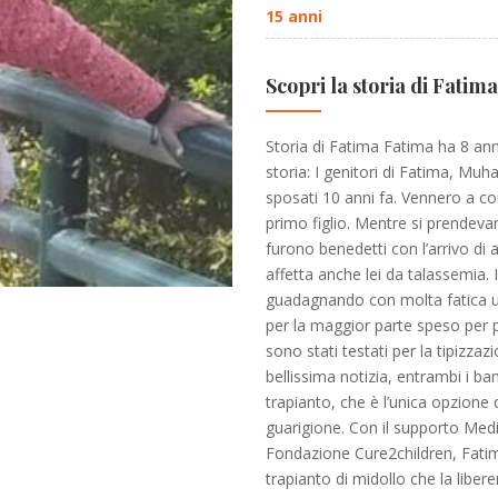
15 anni
Scopri la storia di Fatima
Storia di Fatima Fatima ha 8 ann
storia: I genitori di Fatima, Mu
sposati 10 anni fa. Vennero a c
primo figlio. Mentre si prendevan
furono benedetti con l’arrivo di a
affetta anche lei da talassemia. 
guadagnando con molta fatica u
per la maggior parte speso per pa
sono stati testati per la tipizz
bellissima notizia, entrambi i b
trapianto, che è l’unica opzione
guarigione. Con il supporto Med
Fondazione Cure2children, Fatima
trapianto di midollo che la libere