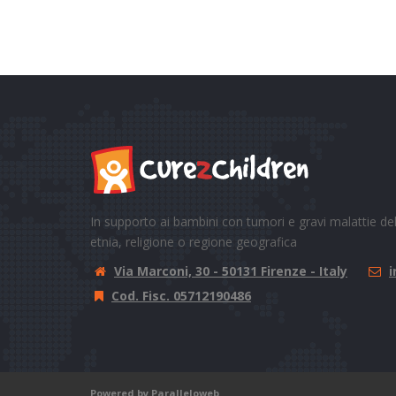
In supporto ai bambini con tumori e gravi malattie 
etnia, religione o regione geografica
Via Marconi, 30 - 50131 Firenze - Italy
i
Cod. Fisc. 05712190486
Powered by Paralleloweb