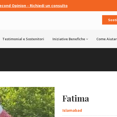
econd Opinion - Richiedi un consulto
Sost
Testimonial e Sostenitori
Iniziative Benefiche
Come Aiutar
Fatima
Islamabad