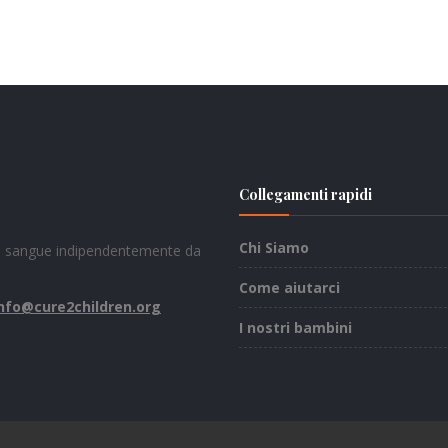
Collegamenti rapidi
Chi Siamo
del sangue indipendentemente da
Come aiutarci
nfo@cure2children.org
I nostri bambini