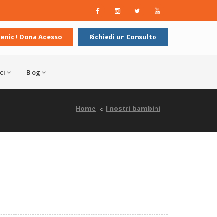
ienici! Dona Adesso
Richiedi un Consulto
ci
Blog
Home
I nostri bambini