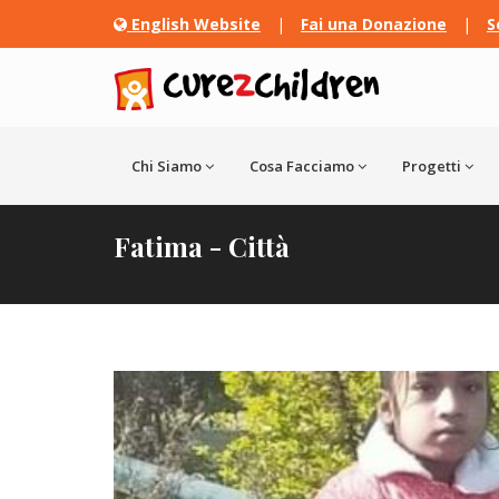
English Website
|
Fai una Donazione
|
S
Chi Siamo
Cosa Facciamo
Progetti
Fatima - Città