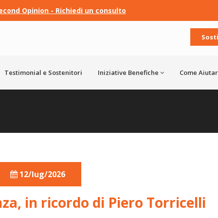
econd Opinion - Richiedi un consulto
Sost
Testimonial e Sostenitori
Iniziative Benefiche
Come Aiutar
12/lug/2026
a, in ricordo di Piero Torricelli