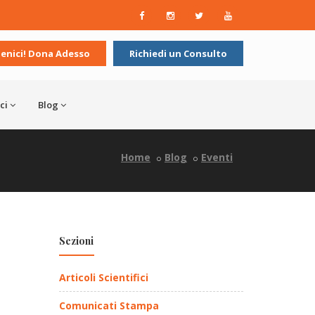
ienici! Dona Adesso
Richiedi un Consulto
ci
Blog
Home
Blog
Eventi
Sezioni
Articoli Scientifici
Comunicati Stampa