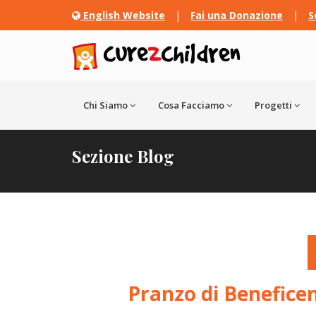
English Website
|
Fai una Donazione
|
S
Chi Siamo
Cosa Facciamo
Progetti
Sezione Blog
Pranzo di Beneficenz